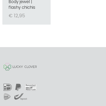
Body jewel |
flashy chichis
€ 12,95