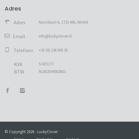
Adres
Adres
Narcislaan 6, 1731 WB, Winkel
Email
info@luckyclover.nl
Telefoon
+31 (6) 138 060 20
KVK
57471177
BTW
NL852594562B01
© Copyright 2026 - LuckyClover