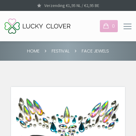
Verzending €1,95 NL / €2,95 BE
0
HOME
FESTIVAL
FACE JEWELS
Je hebt nog geen items
in je winkelmandje