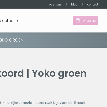
over ons
blog
contact
 collectie
0
items
YOKO GROEN
Je hebt nog geen items
in je winkelmandje
koord | Yoko groen
it kleurrijke zonnebrilkoord raak je je zonnebril nooit