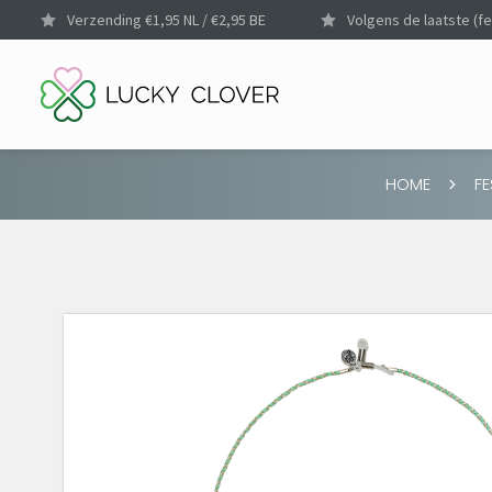
Verzending €1,95 NL / €2,95 BE
Volgens de laatste (fe
HOME
FE