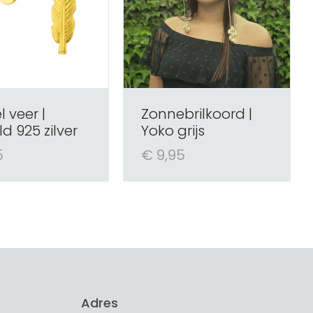
 veer |
Zonnebrilkoord |
d 925 zilver
Yoko grijs
5
€ 9,95
Adres