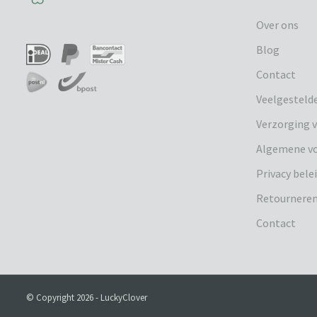
Over ons
Blog
Contact
Veelgesteld
Verzorging v
Algemene v
Privacy bele
Retournere
Contact
© Copyright 2026 - LuckyClover