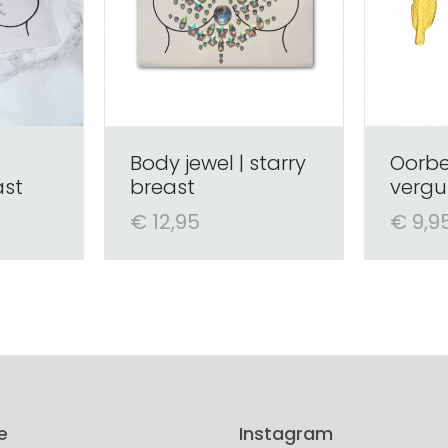
Body jewel | starry
Oorbel
ast
breast
vergul
€ 12,95
€ 9,9
e
Instagram