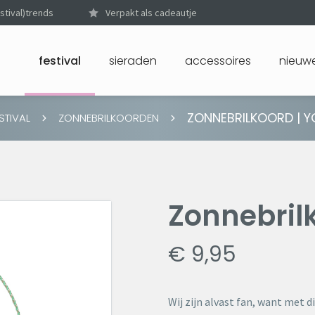
stival)trends
Verpakt als cadeautje
festival
sieraden
accessoires
nieuwe
ZONNEBRILKOORD | 
STIVAL
ZONNEBRILKOORDEN
Zonnebril
€ 9,95
Wij zijn alvast fan, want met d