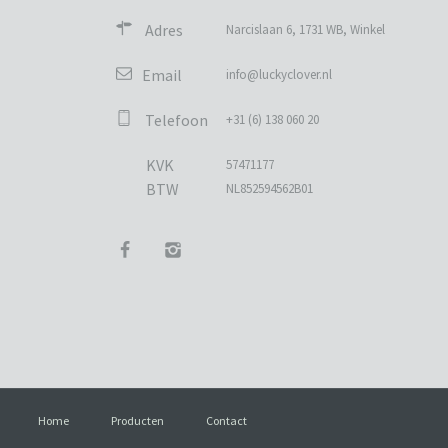
Adres
Narcislaan 6, 1731 WB, Winkel
Email
info@luckyclover.nl
Telefoon
+31 (6) 138 060 20
KVK
57471177
BTW
NL852594562B01
Home
Producten
Contact