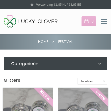
Verzending €1,95 NL / €2,95 BE
0
HOME
FESTIVAL
Je hebt nog geen items
Categorieën
in je winkelmandje
Glitters
Populairst