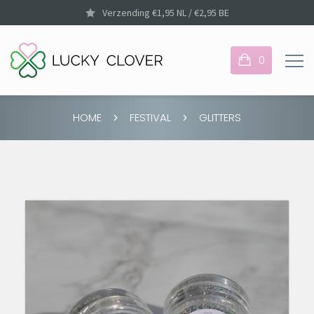
Verzending €1,95 NL / €2,95 BE
0
HOME
FESTIVAL
GLITTERS
Je hebt nog geen items
in je winkelmandje