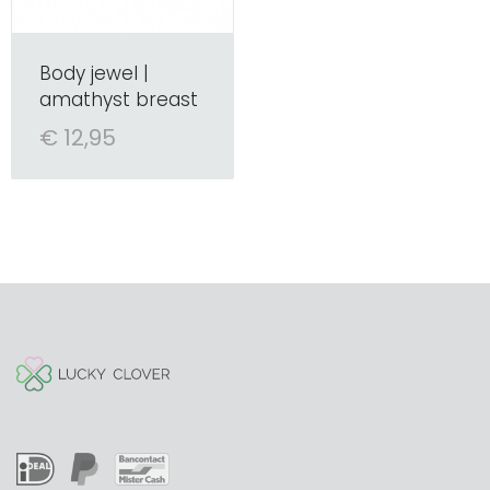
Body jewel |
amathyst breast
€ 12,95