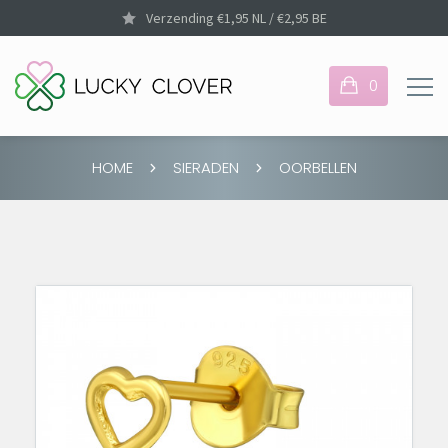
Verzending €1,95 NL / €2,95 BE
0
HOME
SIERADEN
OORBELLEN
Je hebt nog geen items
in je winkelmandje