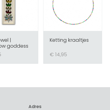
ewel |
Ketting kraaltjes
ow goddess
5
€ 14,95
Adres