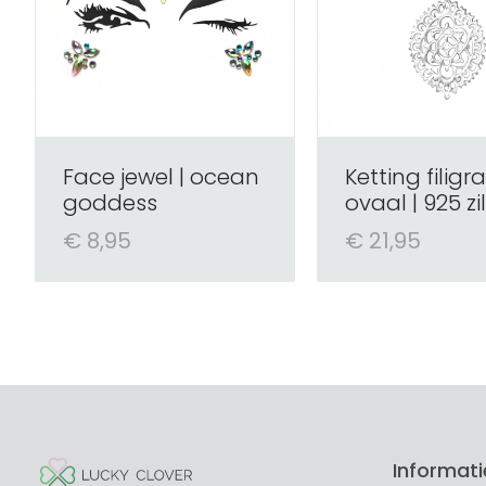
Face jewel | ocean
Ketting filigr
goddess
ovaal | 925 zi
€ 8,95
€ 21,95
Informati