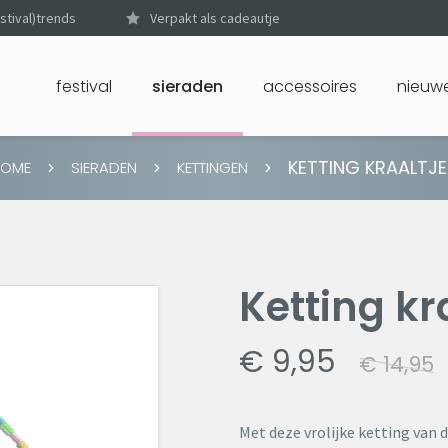
stival)trends
Verpakt als cadeautje
festival
sieraden
accessoires
nieuwe
KETTING KRAALTJE
HOME
SIERADEN
KETTINGEN
Ketting kr
€ 9,95
€ 14,95
Met deze vrolijke ketting van d