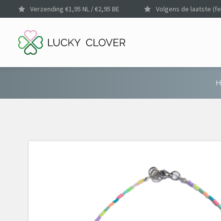
Verzending €1,95 NL / €2,95 BE
Volgens de laatste (fe