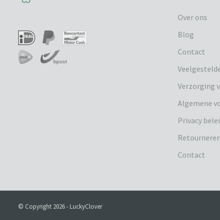
Over ons
Blog
Contact
Veelgesteld
Verzorging v
Algemene v
Privacy bele
Retournere
Contact
© Copyright 2026 - LuckyClover