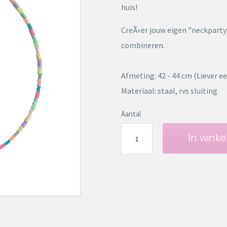
huis!
CreÃ«er jouw eigen "neckparty
combineren.
Afmeting: 42 - 44 cm (Liever e
Materiaal: staal, rvs sluiting
Aantal
In wink