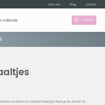
over ons
blog
contact
 collectie
0
items
S
Je hebt nog geen items
in je winkelmandje
aaltjes
iverse rocailles en miyuki kraaltjes haal je de zomer in