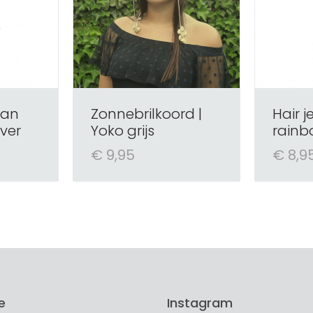
aan
Zonnebrilkoord |
Hair j
lver
Yoko grijs
rainb
€ 9,95
€ 8,9
e
Instagram