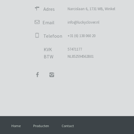
Adres
Narcislaan 6, 1731 WB, Winkel
Email
info@luckyclover.nl
Telefoon
+31 (6) 138 060 20
KVK
57471177
BTW
NL852594562B01
Home
Producten
Contact