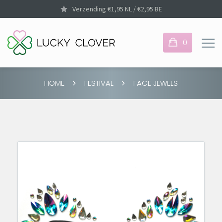
Verzending €1,95 NL / €2,95 BE
0
HOME
FESTIVAL
FACE JEWELS
Je hebt nog geen items
in je winkelmandje