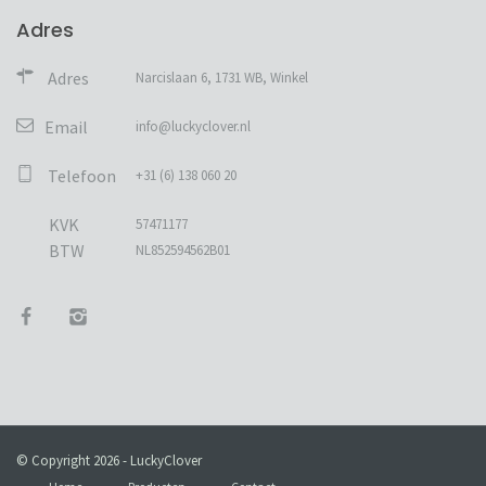
Adres
Adres
Narcislaan 6, 1731 WB, Winkel
Email
info@luckyclover.nl
Telefoon
+31 (6) 138 060 20
KVK
57471177
BTW
NL852594562B01
© Copyright 2026 - LuckyClover