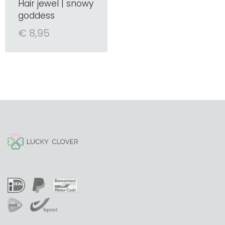
Hair jewel | snowy
goddess
€ 8,95